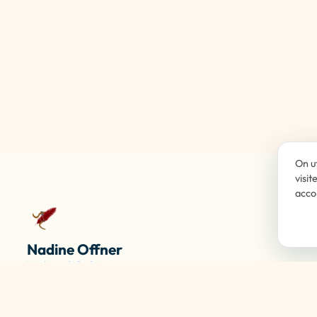
On u
visit
acco
Nadine Offner
Medium & Guérisseuse
F.A.Q.
Méditations guidées