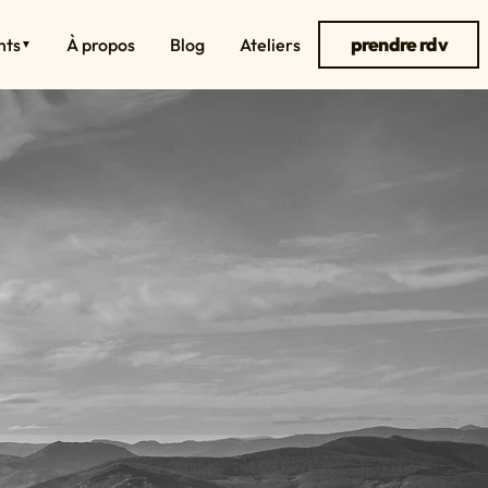
prendre rdv
nts
À propos
Blog
Ateliers
▼