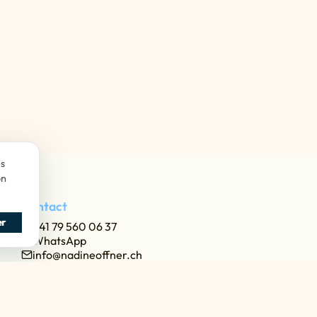
es
on
Contact
er
+41 79 560 06 37
WhatsApp
info@nadineoffner.ch