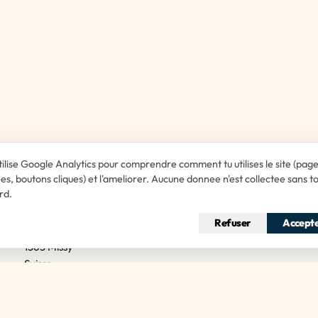
tilise Google Analytics pour comprendre comment tu utilises le site (pag
ees, boutons cliques) et l'ameliorer. Aucune donnee n'est collectee sans t
rd.
Le cabinet
Refuser
Accept
Route de Carignan 4
1565 Missy
Suisse
Voir sur Google Maps