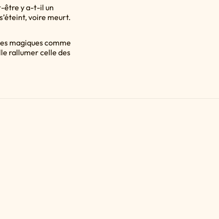
-être y a-t-il un
’éteint, voire meurt.
choses magiques comme
lle rallumer celle des