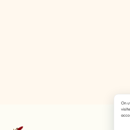
On u
visit
acco