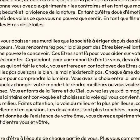
sonne vous avez a expérimente r les contraires et en tant que ma
beauté et la violence de la nature. En tant qu’être doué d’émotions
à des voiles ce que vous ne pouvez que sentir. En tant que fils et 
les Etres des étoiles.
e vous abaisser ses murailles que la société à ériger depuis des si
s cœurs. Vous rencontrerez pour la plus part des Etres bienveillant
ne pouvez le concevoir. Ces Etres sont là pour vous aider sur vo
menter. Cependant, pour une minorité d’entre vous, des « élus 
s qui ont fait le choix, vous entrerez en contact avec des Etres
liez pas que sans le bien, le mal n’existerait pas. Chaque âme do
ir pour comprendre la lumière. Vous avez le choix entre la lumiè
 voulez changer votre monde t le rendre meilleurs ou vous voulez 
ez. Vous enfants de la Terre et du Ciel, ouvrez les yeux à la magi
lointains ont convoquée et choisissez la voie qui vous convient.
 milieu. Faites attention, la voie du milieu et la plus périlleuse, c
llement en question. Les deux autres sont plus tranchées, mais
t donnée de l’existence de votre âme, vous devrez expérimenter
t d’entre vous et vôtre.
ire d’être à l’écoute de chaque partie de vous. Plus vous compren