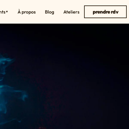
prendre rdv
nts
À propos
Blog
Ateliers
▼