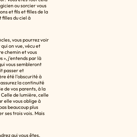
gicien ou sorcier vous
 et fils et filles de la
filles du ciel à
ècles, vous pourrez voir
 qui on vue, vécu et
tre chemin et vous
», j’entends par là
 qui vous sembleront
it passer et
re été l’obscurité à
assurez la continuité
e de vos parents, à la
 Celle de lumière, celle
ar elle vous oblige à
 pas beaucoup plus
 ses trois vois. Mais
drez qui vous êtes,