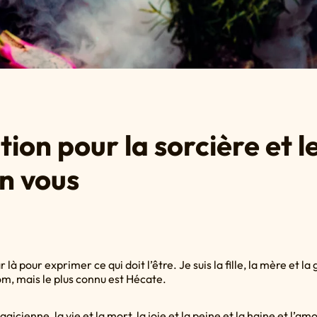
ion pour la sorcière et l
en vous
r là pour exprimer ce qui doit l’être. Je suis la fille, la mère et 
, mais le plus connu est Hécate.
magicienne, la vie et la mort, la joie et la peine et la haine et l’am