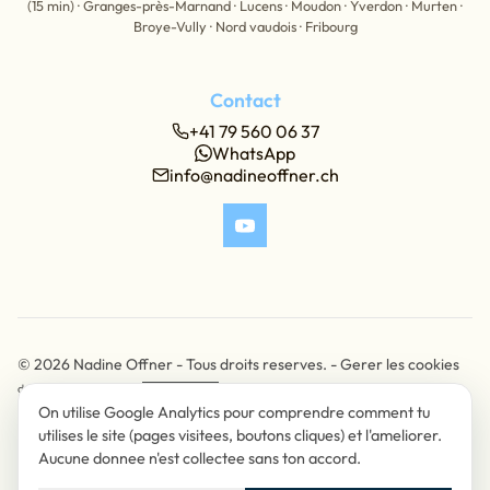
(15 min) · Granges-près-Marnand · Lucens · Moudon · Yverdon · Murten ·
Broye-Vully · Nord vaudois · Fribourg
Contact
+41 79 560 06 37
WhatsApp
info@nadineoffner.ch
© 2026
Nadine Offner -
Tous droits reserves. -
Gerer les cookies
designé & développé par
On utilise Google Analytics pour comprendre comment tu
Les textes et images sont la propriété exclusive de la propriétaire de ce site.
utilises le site (pages visitees, boutons cliques) et l'ameliorer.
En vertu de la protection des droits d'auteurs, les reproductions et les
Aucune donnee n'est collectee sans ton accord.
publications du contenu de ce site sans l'autorisation préalable de son auteur
sont formellement interdites. Merci de contacter l'auteure du site si vous